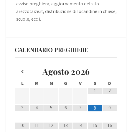
avviso preghiera, aggiornamento del sito
arezzotaize.it, distribuzione di locandine in chiese,
scuole, ecc.).
CALENDARIO PREGHIERE
Agosto
2026
L
M
M
G
V
S
D
1
2
3
4
5
6
7
9
8
10
11
12
13
14
15
16