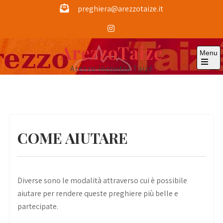
Skip
preghiera@arezzotaize.it
to
content
ArezzoTaizé
Menu
Arezzo incontra Taizé
Open
the
main
menu
COME AIUTARE
Diverse sono le modalità attraverso cui è possibile
aiutare per rendere queste preghiere più belle e
partecipate.